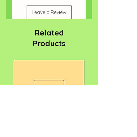
Leave a Review
Related
Products
Nouveau