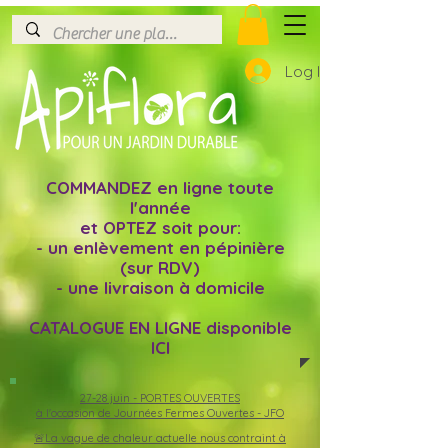
Log In
COMMANDEZ en ligne toute
l'année
et OPTEZ soit pour:
- un enlèvement en pépinière
(sur RDV)
- une livraison à domicile
CATALOGUE EN LIGNE disponible
ICI
27-28 juin -
PORTES OUVERTES
à l'occasion de Journées Fermes Ouvertes - JFO
🚨La vague de chaleur actuelle nous contraint à