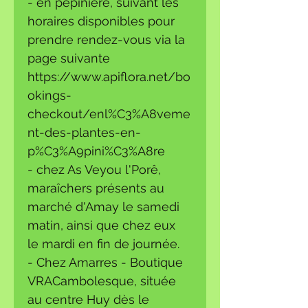
- en pépinière, suivant les
horaires disponibles pour
prendre rendez-vous via la
page suivante
https://www.apiflora.net/bo
okings-
checkout/enl%C3%A8veme
nt-des-plantes-en-
p%C3%A9pini%C3%A8re
- chez As Veyou l'Porê,
maraîchers présents au
marché d'Amay le samedi
matin, ainsi que chez eux
le mardi en fin de journée.
- Chez Amarres - Boutique
VRACambolesque, située
au centre Huy dès le